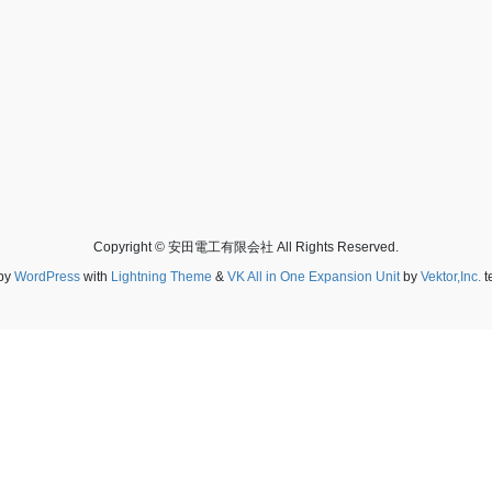
Copyright © 安田電工有限会社 All Rights Reserved.
by
WordPress
with
Lightning Theme
&
VK All in One Expansion Unit
by
Vektor,Inc.
t